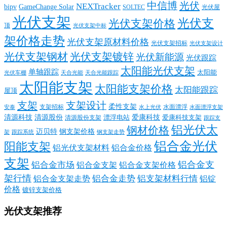
中信博
光伏
NEXTracker
bipv
GameChange Solar
SOLTEC
光伏屋
光伏支架
光伏支
光伏支架价格
顶
光伏支架中标
架价格走势
光伏支架原材料价格
光伏支架招标
光伏支架设计
光伏支架钢材
光伏支架镀锌
光伏新能源
光伏跟踪
太阳能光伏支架
单轴跟踪
太阳能
光伏车棚
天合光能
天合光能跟踪
太阳能支架
太阳能支架价格
太阳能跟踪
屋顶
支架
支架设计
柔性支架
支架招标
水面漂浮
安泰
水面漂浮支架
水上光伏
清源科技
爱康科技
清源股份
清源股份支架
漂浮电站
爱康科技支架
跟踪支
铝光伏太
钢材价格
迈贝特
钢支架价格
架
跟踪系统
钢支架走势
铝合金光伏
阳能支架
铝光伏支架材料
铝合金价格
支架
铝合金支
铝合金市场
铝合金支架
铝合金支架价格
架行情
铝合金走势
铝支架材料行情
铝合金支架走势
铝锭
价格
镀锌支架价格
光伏支架推荐