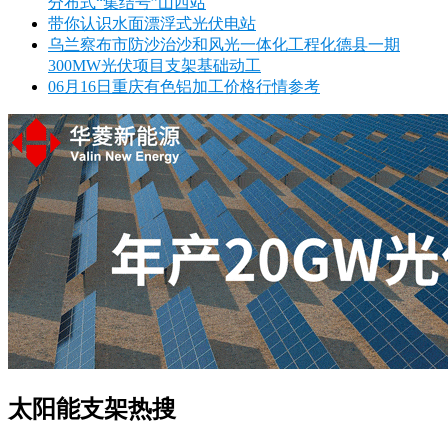
分布式“集结号”山西站
带你认识水面漂浮式光伏电站
乌兰察布市防沙治沙和风光一体化工程化德县一期
300MW光伏项目支架基础动工
06月16日重庆有色铝加工价格行情参考
太阳能支架热搜