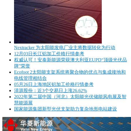
Nextracker 为太阳能发电厂业主将数据转化为行动
12月03日长江铝加工价格行情参考
权威认可！安泰新能源荣获澳大利亚EUPD“顶级光伏品
牌”荣誉
Ecofoot 2太阳能支架系统将聚合物的优点与集成接地和
电线管理相结合
05月26日上海地区铝加工价格行情参考
清源股份：近3个交易日上涨26.62%
2022年第二届中国（河北）太阳能光伏储能风电展及智
慧能源展
国家能源集团新型光伏支架助力复杂地形电站建设