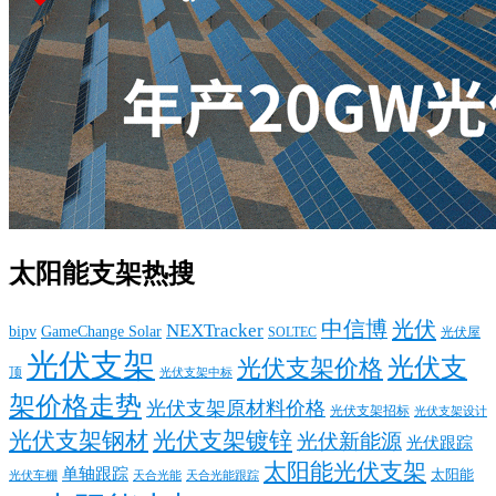
太阳能支架热搜
中信博
光伏
NEXTracker
bipv
GameChange Solar
SOLTEC
光伏屋
光伏支架
光伏支
光伏支架价格
顶
光伏支架中标
架价格走势
光伏支架原材料价格
光伏支架招标
光伏支架设计
光伏支架钢材
光伏支架镀锌
光伏新能源
光伏跟踪
太阳能光伏支架
单轴跟踪
太阳能
光伏车棚
天合光能
天合光能跟踪