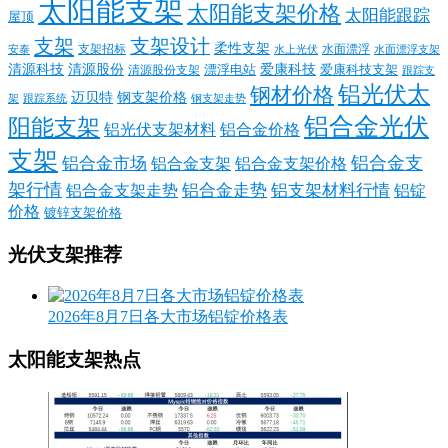
太阳能支架
太阳能支架价格
太阳能跟踪
屋顶
支架
支架设计
柔性支架
支架招标
水面漂浮
安泰
水面漂浮支架
水上光伏
清源科技
爱康科技
清源股份
清源股份支架
漂浮电站
爱康科技支架
跟踪支
铝光伏太
钢材价格
迈贝特
钢支架价格
架
跟踪系统
钢支架走势
铝合金光伏
阳能支架
铝光伏支架材料
铝合金价格
支架
铝合金支
铝合金市场
铝合金支架
铝合金支架价格
架行情
铝合金走势
铝支架材料行情
铝合金支架走势
铝锭
价格
镀锌支架价格
光伏支架推荐
2026年8月7日各大市场铝锭价格表
太阳能支架热点