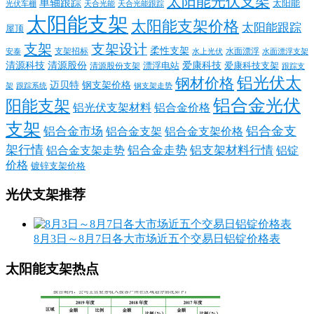
太阳能光伏支架
单轴跟踪
太阳能
光伏车棚
天合光能
天合光能跟踪
太阳能支架
太阳能支架价格
太阳能跟踪
屋顶
支架
支架设计
柔性支架
支架招标
水面漂浮
安泰
水面漂浮支架
水上光伏
清源科技
爱康科技
清源股份
清源股份支架
漂浮电站
爱康科技支架
跟踪支
铝光伏太
钢材价格
迈贝特
钢支架价格
架
跟踪系统
钢支架走势
铝合金光伏
阳能支架
铝光伏支架材料
铝合金价格
支架
铝合金支
铝合金市场
铝合金支架
铝合金支架价格
架行情
铝合金走势
铝支架材料行情
铝合金支架走势
铝锭
价格
镀锌支架价格
光伏支架推荐
8月3日～8月7日各大市场近五个交易日铝锭价格表
太阳能支架热点