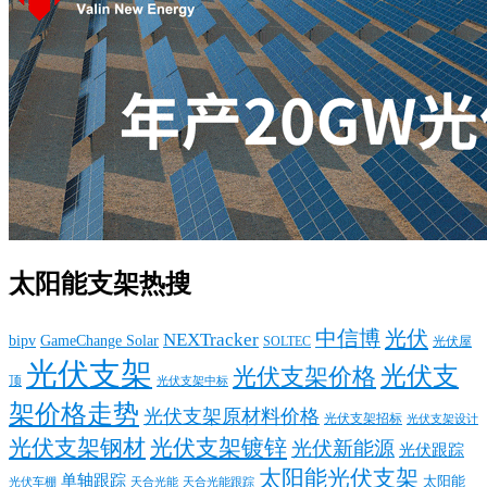
太阳能支架热搜
中信博
光伏
NEXTracker
bipv
GameChange Solar
SOLTEC
光伏屋
光伏支架
光伏支
光伏支架价格
顶
光伏支架中标
架价格走势
光伏支架原材料价格
光伏支架招标
光伏支架设计
光伏支架钢材
光伏支架镀锌
光伏新能源
光伏跟踪
太阳能光伏支架
单轴跟踪
太阳能
光伏车棚
天合光能
天合光能跟踪