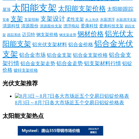
太阳能支架
太阳能支架价格
太阳能跟踪
屋顶
支架
支架设计
柔性支架
支架招标
水面漂浮
安泰
水面漂浮支架
水上光伏
清源科技
爱康科技
清源股份
清源股份支架
漂浮电站
爱康科技支架
跟踪支
铝光伏太
钢材价格
迈贝特
钢支架价格
架
跟踪系统
钢支架走势
铝合金光伏
阳能支架
铝光伏支架材料
铝合金价格
支架
铝合金支
铝合金市场
铝合金支架
铝合金支架价格
架行情
铝合金走势
铝支架材料行情
铝合金支架走势
铝锭
价格
镀锌支架价格
光伏支架推荐
8月3日～8月7日各大市场近五个交易日铝锭价格表
太阳能支架热点