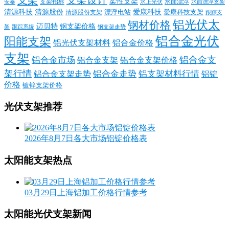
支架设计
柔性支架
支架招标
水面漂浮
安泰
水面漂浮支架
水上光伏
清源科技
爱康科技
清源股份
清源股份支架
漂浮电站
爱康科技支架
跟踪支
铝光伏太
钢材价格
迈贝特
钢支架价格
架
跟踪系统
钢支架走势
铝合金光伏
阳能支架
铝光伏支架材料
铝合金价格
支架
铝合金支
铝合金市场
铝合金支架
铝合金支架价格
架行情
铝合金走势
铝支架材料行情
铝合金支架走势
铝锭
价格
镀锌支架价格
光伏支架推荐
2026年8月7日各大市场铝锭价格表
太阳能支架热点
03月29日上海铝加工价格行情参考
太阳能光伏支架新闻