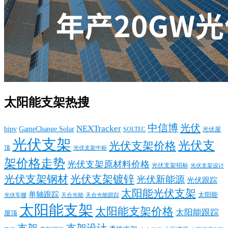
太阳能支架热搜
中信博
光伏
NEXTracker
bipv
GameChange Solar
SOLTEC
光伏屋
光伏支架
光伏支
光伏支架价格
顶
光伏支架中标
架价格走势
光伏支架原材料价格
光伏支架招标
光伏支架设计
光伏支架钢材
光伏支架镀锌
光伏新能源
光伏跟踪
太阳能光伏支架
单轴跟踪
太阳能
光伏车棚
天合光能
天合光能跟踪
太阳能支架
太阳能支架价格
太阳能跟踪
屋顶
支架