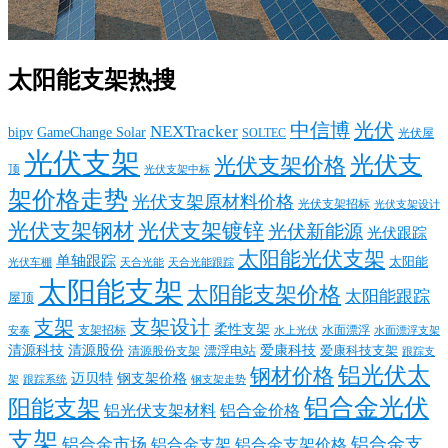
太阳能支架热搜
中信博
光伏
NEXTracker
bipv
GameChange Solar
SOLTEC
光伏屋
光伏支架
光伏支
光伏支架价格
顶
光伏支架中标
架价格走势
光伏支架原材料价格
光伏支架招标
光伏支架设计
光伏支架钢材
光伏支架镀锌
光伏新能源
光伏跟踪
太阳能光伏支架
单轴跟踪
太阳能
光伏车棚
天合光能
天合光能跟踪
太阳能支架
太阳能支架价格
太阳能跟踪
屋顶
支架
支架设计
柔性支架
支架招标
水面漂浮
安泰
水面漂浮支架
水上光伏
清源科技
爱康科技
清源股份
清源股份支架
漂浮电站
爱康科技支架
跟踪支
铝光伏太
钢材价格
迈贝特
钢支架价格
架
跟踪系统
钢支架走势
铝合金光伏
阳能支架
铝光伏支架材料
铝合金价格
支架
铝合金支
铝合金市场
铝合金支架
铝合金支架价格