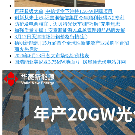
再获超级大单| 中信博拿下沙特1.5GW跟踪项目
创新从未止步-记鑫润恒信集团今年顺利获得7项专利
防护发电两相宜，迈贝特光伏车棚“巧解”充电焦虑
加强质量支撑！安泰新能源以卓越管理领航品牌发展
3月17日天津市场带钢价格行情(新)
扬明新能源 | 15万m²首个全球性新能源产业采购平台招
商火热启动！ ！
2026年6月23日各大市场铝锭价格表
国瑞能亚美尼亚3.75MW地面+厂房屋顶光伏电站并网