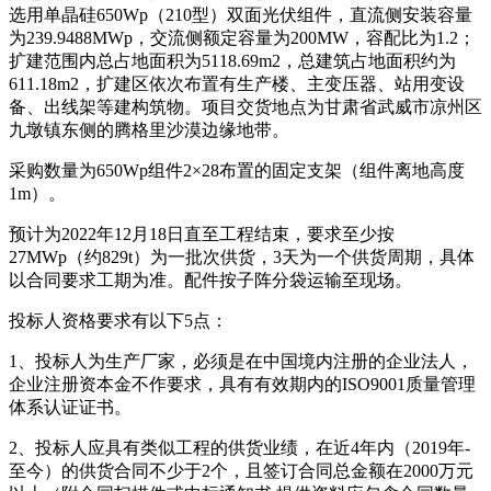
选用单晶硅650Wp（210型）双面光伏组件，直流侧安装容量
为239.9488MWp，交流侧额定容量为200MW，容配比为1.2；
扩建范围内总占地面积为5118.69m2，总建筑占地面积约为
611.18m2，扩建区依次布置有生产楼、主变压器、站用变设
备、出线架等建构筑物。项目交货地点为甘肃省武威市凉州区
九墩镇东侧的腾格里沙漠边缘地带。
采购数量为650Wp组件2×28布置的固定支架（组件离地高度
1m）。
预计为2022年12月18日直至工程结束，要求至少按
27MWp（约829t）为一批次供货，3天为一个供货周期，具体
以合同要求工期为准。配件按子阵分袋运输至现场。
投标人资格要求有以下5点：
1、投标人为生产厂家，必须是在中国境内注册的企业法人，
企业注册资本金不作要求，具有有效期内的ISO9001质量管理
体系认证证书。
2、投标人应具有类似工程的供货业绩，在近4年内（2019年-
至今）的供货合同不少于2个，且签订合同总金额在2000万元