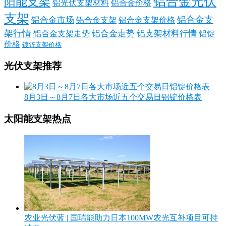
铝合金光伏
阳能支架
铝光伏支架材料
铝合金价格
支架
铝合金支
铝合金市场
铝合金支架
铝合金支架价格
架行情
铝合金走势
铝支架材料行情
铝合金支架走势
铝锭
价格
镀锌支架价格
光伏支架推荐
8月3日～8月7日各大市场近五个交易日铝锭价格表
太阳能支架热点
农业光伏蓝 | 国瑞能助力日本100MW农光互补项目可持