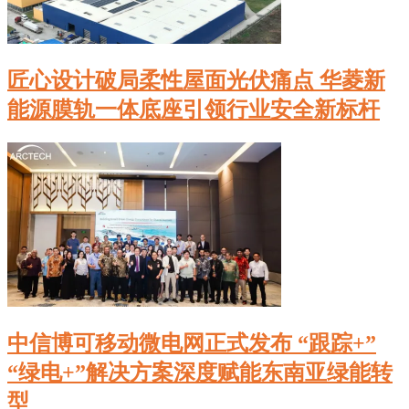
匠心设计破局柔性屋面光伏痛点 华菱新
能源膜轨一体底座引领行业安全新标杆
中信博可移动微电网正式发布 “跟踪+”
“绿电+”解决方案深度赋能东南亚绿能转
型