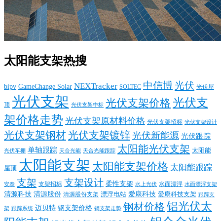
太阳能支架热搜
中信博
光伏
NEXTracker
bipv
GameChange Solar
SOLTEC
光伏屋
光伏支架
光伏支
光伏支架价格
顶
光伏支架中标
架价格走势
光伏支架原材料价格
光伏支架招标
光伏支架设计
光伏支架钢材
光伏支架镀锌
光伏新能源
光伏跟踪
太阳能光伏支架
单轴跟踪
太阳能
光伏车棚
天合光能
天合光能跟踪
太阳能支架
太阳能支架价格
太阳能跟踪
屋顶
支架
支架设计
柔性支架
支架招标
水面漂浮
安泰
水面漂浮支架
水上光伏
清源科技
爱康科技
清源股份
清源股份支架
漂浮电站
爱康科技支架
跟踪支
铝光伏太
钢材价格
迈贝特
钢支架价格
架
跟踪系统
钢支架走势