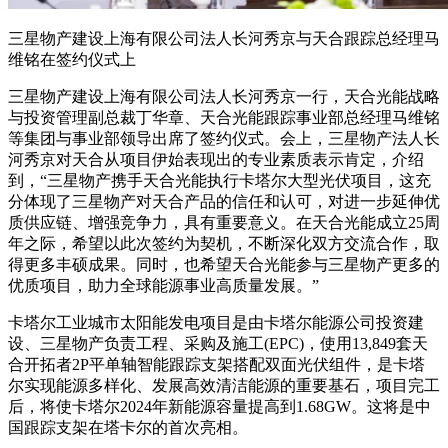
三星物产建设上海有限公司法人长河秀京与天合跟踪总经理马
维铭在签约仪式上
三星物产建设上海有限公司法人长河秀京一行，天合光能战略
与投资管理副总裁丁华章、天合光能跟踪事业部总经理马维铭
等集团与事业部领导出席了签约仪式。会上，三星物产法人长
河秀京对天合从项目伊始表现出的专业素质表示肯定，介绍
到，“三星物产携手天合光能执行卡塔尔大型光伏项目，这充
分体现了三星物产对天合产品的信任和认可，对进一步延伸优
质供应链、增强竞争力，具有重要意义。在天合光能成立25周
年之际，希望以此次签约为契机，不断深化双方交流合作，取
得更多丰硕成果。同时，也希望天合光能参与三星物产更多的
优质项目，助力全球能源事业高质量发展。”
卡塔尔工业城市太阳能发电项目是由卡塔尔能源公司投资建
设、三星物产负责工程、采购及施工(EPC)，使用13,849套天
合开拓者2P平单轴智能跟踪支架搭配双面光伏组件，是卡塔
尔实现能源多样化、发展高效清洁能源的重要基石，项目完工
后，将使卡塔尔2024年新能源容量提高到1.68GW。这将是中
国跟踪支架在塔卡尔的首次亮相。