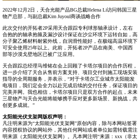
2022年12月2日，天合光能产品BG总裁Helena Li访问韩国三星
物产总部，与副总裁Kim Juyoul商谈战略合作
此次交付的开拓者2P采用天合跟踪专利球形轴承设计，左右
合抱的的轴承抱箍及漏沙设计保证在沙尘环境下运转自如，高
分子聚乙烯材料耐紫外线，自润滑性能好，在极端高温环境下
可安全使用25年以上。此前，开拓者2P产品在南美、中国西
部等沙漠戈壁地区已被广泛应用。
天合跟踪总经理马维铭在会上回顾了卡塔尔项目的合作历程，
进一步介绍了天合从售前方案支持、项目交付到施工现场安装
指导的全周期服务，并表示，“对于卡塔尔工业城市太阳能发
电项目，我们定会全力以赴完成后续的交付任务，保证项目的
完美并网。我也相信，卡塔尔项目只是双方合作的起点，未来
三星物产与天合光能将能够携手应对更多新场景、新挑战，共
创更多成就。”
太阳能光伏支架网版权声明：
凡注明来源为“太阳能光伏支架网”原创内容，除与本网站签署
内容授权协议的网站外，其他任何网站或者单位如需转载需注
明来源（太阳能光伏支架网）。凡本网注明“来源：xxx（非太