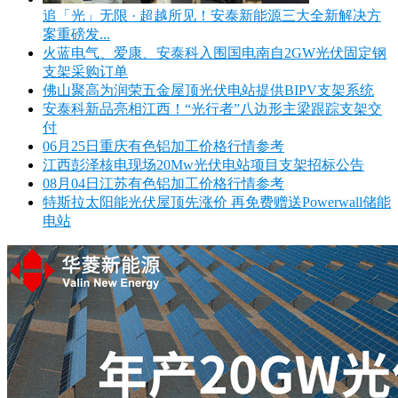
追「光」无限 · 超越所见！安泰新能源三大全新解决方
案重磅发...
火蓝电气、爱康、安泰科入围国电南自2GW光伏固定钢
支架采购订单
佛山聚高为润荣五金屋顶光伏电站提供BIPV支架系统
安泰科新品亮相江西！“光行者”八边形主梁跟踪支架交
付
06月25日重庆有色铝加工价格行情参考
江西彭泽核电现场20Mw光伏电站项目支架招标公告
08月04日江苏有色铝加工价格行情参考
特斯拉太阳能光伏屋顶先涨价 再免费赠送Powerwall储能
电站