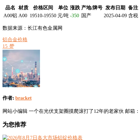
品名
材质
价格区间
单位
涨跌
产地/牌号
发布日期
备注
A00铝
A00
19510-19550
元/吨
-350
国产
2025-04-09
含税
数据来源：长江有色金属网
铝合金价格
15
赞
作者:
bracket
网站小编辑 一个在光伏支架圈摸爬滚打了12年的老家伙 邮箱：info@sola
为您推荐