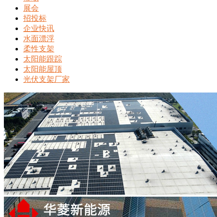
展会
招投标
企业快讯
水面漂浮
柔性支架
太阳能跟踪
太阳能屋顶
光伏支架厂家