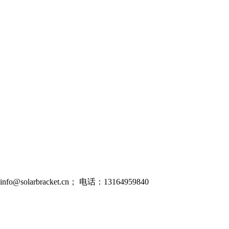
rbracket.cn； 电话：13164959840