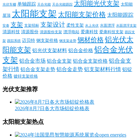
太阳能光伏支架
单轴跟踪
太阳能
光伏车棚
天合光能
天合光能跟踪
太阳能支架
太阳能支架价格
太阳能跟踪
屋顶
支架
支架设计
柔性支架
支架招标
水面漂浮
安泰
水面漂浮支架
水上光伏
清源科技
爱康科技
清源股份
清源股份支架
漂浮电站
爱康科技支架
跟踪支
铝光伏太
钢材价格
迈贝特
钢支架价格
架
跟踪系统
钢支架走势
铝合金光伏
阳能支架
铝光伏支架材料
铝合金价格
支架
铝合金支
铝合金市场
铝合金支架
铝合金支架价格
架行情
铝合金走势
铝支架材料行情
铝合金支架走势
铝锭
价格
镀锌支架价格
光伏支架推荐
2026年8月7日各大市场铝锭价格表
太阳能支架热点