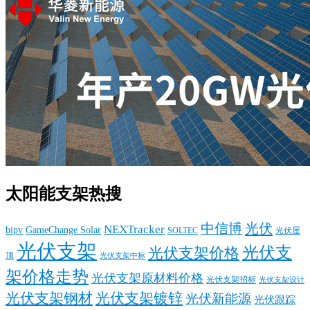
太阳能支架热搜
中信博
光伏
NEXTracker
bipv
GameChange Solar
SOLTEC
光伏屋
光伏支架
光伏支
光伏支架价格
顶
光伏支架中标
架价格走势
光伏支架原材料价格
光伏支架招标
光伏支架设计
光伏支架钢材
光伏支架镀锌
光伏新能源
光伏跟踪