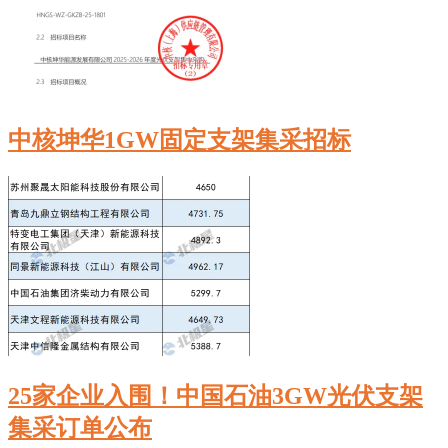
中核坤华‌1GW固定支架集采招标
25家企业入围！中国石油3GW光伏支架
集采订单公布