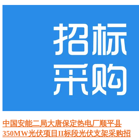
中国安能二局大唐保定热电厂顺平县
350MW光伏项目II标段光伏支架采购招