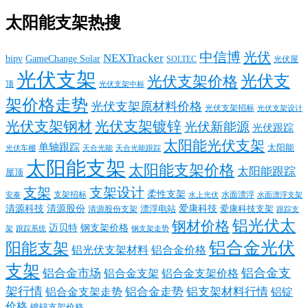
太阳能支架热搜
中信博
光伏
NEXTracker
bipv
GameChange Solar
SOLTEC
光伏屋
光伏支架
光伏支
光伏支架价格
顶
光伏支架中标
架价格走势
光伏支架原材料价格
光伏支架招标
光伏支架设计
光伏支架钢材
光伏支架镀锌
光伏新能源
光伏跟踪
太阳能光伏支架
单轴跟踪
太阳能
光伏车棚
天合光能
天合光能跟踪
太阳能支架
太阳能支架价格
太阳能跟踪
屋顶
支架
支架设计
柔性支架
支架招标
水面漂浮
安泰
水面漂浮支架
水上光伏
清源科技
爱康科技
清源股份
清源股份支架
漂浮电站
爱康科技支架
跟踪支
铝光伏太
钢材价格
迈贝特
钢支架价格
架
跟踪系统
钢支架走势
铝合金光伏
阳能支架
铝光伏支架材料
铝合金价格
支架
铝合金支
铝合金市场
铝合金支架
铝合金支架价格
架行情
铝合金走势
铝支架材料行情
铝合金支架走势
铝锭
价格
镀锌支架价格