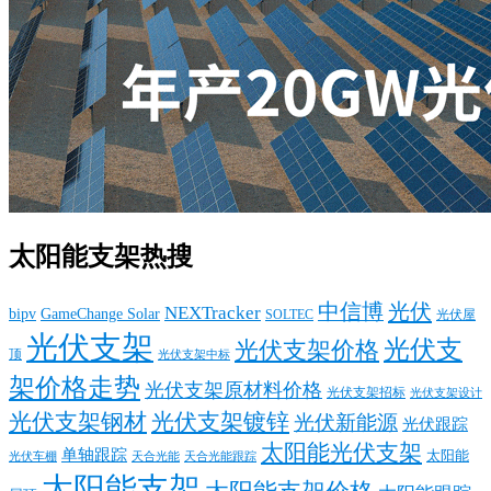
太阳能支架热搜
中信博
光伏
NEXTracker
bipv
GameChange Solar
SOLTEC
光伏屋
光伏支架
光伏支
光伏支架价格
顶
光伏支架中标
架价格走势
光伏支架原材料价格
光伏支架招标
光伏支架设计
光伏支架钢材
光伏支架镀锌
光伏新能源
光伏跟踪
太阳能光伏支架
单轴跟踪
太阳能
光伏车棚
天合光能
天合光能跟踪
太阳能支架