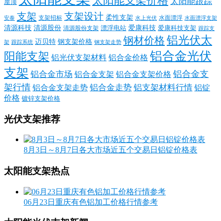
太阳能支架价格
太阳能跟踪
屋顶
支架
支架设计
柔性支架
支架招标
水面漂浮
安泰
水面漂浮支架
水上光伏
清源科技
爱康科技
清源股份
清源股份支架
漂浮电站
爱康科技支架
跟踪支
铝光伏太
钢材价格
迈贝特
钢支架价格
架
跟踪系统
钢支架走势
铝合金光伏
阳能支架
铝光伏支架材料
铝合金价格
支架
铝合金支
铝合金市场
铝合金支架
铝合金支架价格
架行情
铝合金走势
铝支架材料行情
铝合金支架走势
铝锭
价格
镀锌支架价格
光伏支架推荐
8月3日～8月7日各大市场近五个交易日铝锭价格表
太阳能支架热点
06月23日重庆有色铝加工价格行情参考