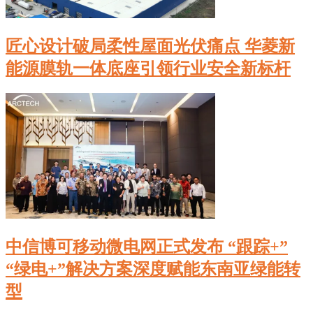
匠心设计破局柔性屋面光伏痛点 华菱新
能源膜轨一体底座引领行业安全新标杆
中信博可移动微电网正式发布 “跟踪+”
“绿电+”解决方案深度赋能东南亚绿能转
型