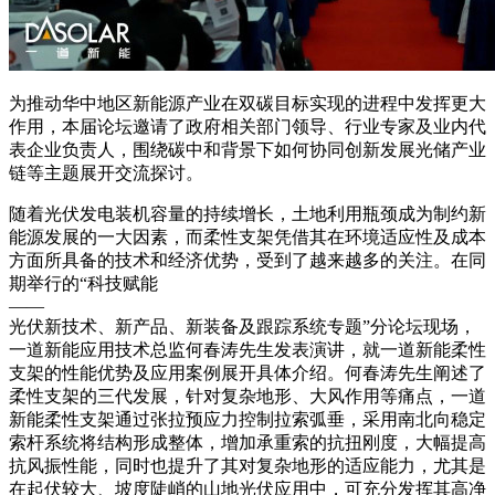
为推动华中地区新能源产业在双碳目标实现的进程中发挥更大
作用，本届论坛邀请了政府相关部门领导、行业专家及业内代
表企业负责人，围绕碳中和背景下如何协同创新发展光储产业
链等主题展开交流探讨。
随着光伏发电装机容量的持续增长，土地利用瓶颈成为制约新
能源发展的一大因素，而柔性支架凭借其在环境适应性及成本
方面所具备的技术和经济优势，受到了越来越多的关注。在同
期举行的“科技赋能
——
光伏新技术、新产品、新装备及跟踪系统专题”分论坛现场，
一道新能应用技术总监何春涛先生发表演讲，就一道新能柔性
支架的性能优势及应用案例展开具体介绍。何春涛先生阐述了
柔性支架的三代发展，针对复杂地形、大风作用等痛点，一道
新能柔性支架通过张拉预应力控制拉索弧垂，采用南北向稳定
索杆系统将结构形成整体，增加承重索的抗扭刚度，大幅提高
抗风振性能，同时也提升了其对复杂地形的适应能力，尤其是
在起伏较大、坡度陡峭的山地光伏应用中，可充分发挥其高净