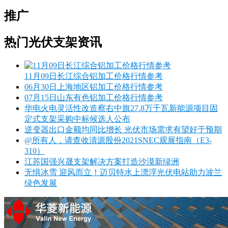
推广
热门光伏支架资讯
11月09日长江综合铝加工价格行情参考
06月30日上海地区铝加工价格行情参考
07月15日山东有色铝加工价格行情参考
华电火电灵活性改造察右中旗27.8万千瓦新能源项目固
定式支架采购中标候选人公布
逆变器出口金额均同比增长 光伏市场需求有望好于预期
@所有人，请查收清源股份2021SNEC观展指南（E3-
310）
江苏国强兴晟支架解决方案打造沙漠新绿洲
无惧冰雪 迎风而立！迈贝特水上漂浮光伏电站助力波兰
绿色发展