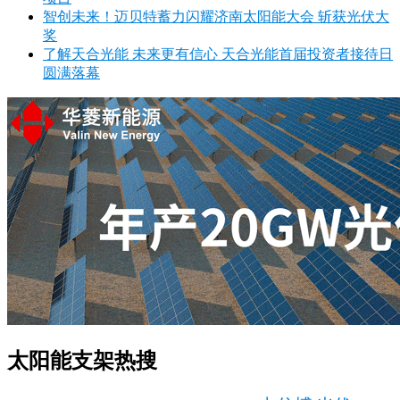
智创未来！迈贝特蓄力闪耀济南太阳能大会 斩获光伏大
奖
了解天合光能 未来更有信心 天合光能首届投资者接待日
圆满落幕
太阳能支架热搜