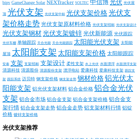
中信博
光伏
NEXTracker
bipv
GameChange Solar
SOLTEC
光伏屋
光伏支架
光伏支
光伏支架价格
顶
光伏支架中标
架价格走势
光伏支架原材料价格
光伏支架招标
光伏支架设计
光伏支架钢材
光伏支架镀锌
光伏新能源
光伏跟踪
太阳能光伏支架
单轴跟踪
太阳能
光伏车棚
天合光能
天合光能跟踪
太阳能支架
太阳能支架价格
太阳能跟踪
屋顶
支架
支架设计
柔性支架
支架招标
水面漂浮
安泰
水面漂浮支架
水上光伏
清源科技
爱康科技
清源股份
清源股份支架
漂浮电站
爱康科技支架
跟踪支
铝光伏太
钢材价格
迈贝特
钢支架价格
架
跟踪系统
钢支架走势
铝合金光伏
阳能支架
铝光伏支架材料
铝合金价格
支架
铝合金支
铝合金市场
铝合金支架
铝合金支架价格
架行情
铝合金走势
铝支架材料行情
铝合金支架走势
铝锭
价格
镀锌支架价格
光伏支架推荐