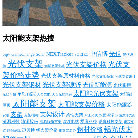
太阳能支架热搜
中信博
光伏
NEXTracker
bipv
GameChange Solar
SOLTEC
光伏屋
光伏支架
光伏支
光伏支架价格
顶
光伏支架中标
架价格走势
光伏支架原材料价格
光伏支架招标
光伏支架设计
光伏支架钢材
光伏支架镀锌
光伏新能源
光伏跟踪
太阳能光伏支架
单轴跟踪
太阳能
光伏车棚
天合光能
天合光能跟踪
太阳能支架
太阳能支架价格
太阳能跟踪
屋顶
支架
支架设计
柔性支架
支架招标
水面漂浮
安泰
水面漂浮支架
水上光伏
清源科技
爱康科技
清源股份
清源股份支架
漂浮电站
爱康科技支架
跟踪支
铝光伏太
钢材价格
迈贝特
钢支架价格
架
跟踪系统
钢支架走势