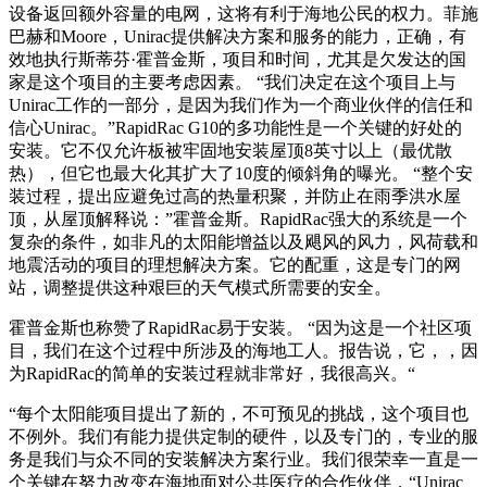
设备返回额外容量的电网，这将有利于海地公民的权力。菲施
巴赫和Moore，Unirac提供解决方案和服务的能力，正确，有
效地执行斯蒂芬·霍普金斯，项目和时间，尤其是欠发达的国
家是这个项目的主要考虑因素。 “我们决定在这个项目上与
Unirac工作的一部分，是因为我们作为一个商业伙伴的信任和
信心Unirac。”RapidRac G10的多功能性是一个关键的好处的
安装。它不仅允许板被牢固地安装屋顶8英寸以上（最优散
热），但它也最大化其扩大了10度的倾斜角的曝光。 “整个安
装过程，提出应避免过高的热量积聚，并防止在雨季洪水屋
顶，从屋顶解释说：”霍普金斯。RapidRac强大的系统是一个
复杂的条件，如非凡的太阳能增益以及飓风的风力，风荷载和
地震活动的项目的理想解决方案。它的配重，这是专门的网
站，调整提供这种艰巨的天气模式所需要的安全。
霍普金斯也称赞了RapidRac易于安装。 “因为这是一个社区项
目，我们在这个过程中所涉及的海地工人。报告说，它，，因
为RapidRac的简单的安装过程就非常好，我很高兴。“
“每个太阳能项目提出了新的，不可预见的挑战，这个项目也
不例外。我们有能力提供定制的硬件，以及专门的，专业的服
务是我们与众不同的安装解决方案行业。我们很荣幸一直是一
个关键在努力改变在海地面对公共医疗的合作伙伴，“Unirac