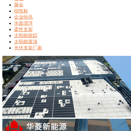
展会
招投标
企业快讯
水面漂浮
柔性支架
太阳能跟踪
太阳能屋顶
光伏支架厂家