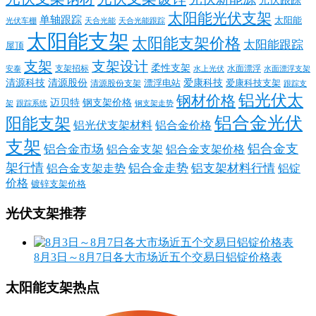
太阳能光伏支架
单轴跟踪
太阳能
光伏车棚
天合光能
天合光能跟踪
太阳能支架
太阳能支架价格
太阳能跟踪
屋顶
支架
支架设计
柔性支架
支架招标
水面漂浮
安泰
水面漂浮支架
水上光伏
清源科技
爱康科技
清源股份
清源股份支架
漂浮电站
爱康科技支架
跟踪支
铝光伏太
钢材价格
迈贝特
钢支架价格
架
跟踪系统
钢支架走势
铝合金光伏
阳能支架
铝光伏支架材料
铝合金价格
支架
铝合金支
铝合金市场
铝合金支架
铝合金支架价格
架行情
铝合金走势
铝支架材料行情
铝合金支架走势
铝锭
价格
镀锌支架价格
光伏支架推荐
8月3日～8月7日各大市场近五个交易日铝锭价格表
太阳能支架热点