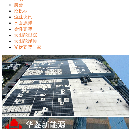
展会
招投标
企业快讯
水面漂浮
柔性支架
太阳能跟踪
太阳能屋顶
光伏支架厂家