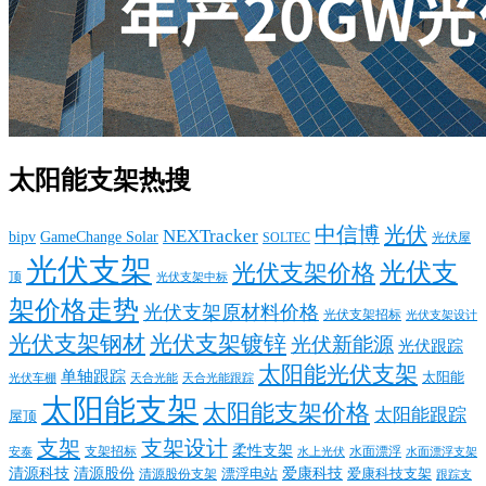
太阳能支架热搜
中信博
光伏
NEXTracker
bipv
GameChange Solar
SOLTEC
光伏屋
光伏支架
光伏支
光伏支架价格
顶
光伏支架中标
架价格走势
光伏支架原材料价格
光伏支架招标
光伏支架设计
光伏支架钢材
光伏支架镀锌
光伏新能源
光伏跟踪
太阳能光伏支架
单轴跟踪
太阳能
光伏车棚
天合光能
天合光能跟踪
太阳能支架
太阳能支架价格
太阳能跟踪
屋顶
支架
支架设计
柔性支架
支架招标
水面漂浮
安泰
水面漂浮支架
水上光伏
清源科技
爱康科技
清源股份
清源股份支架
漂浮电站
爱康科技支架
跟踪支