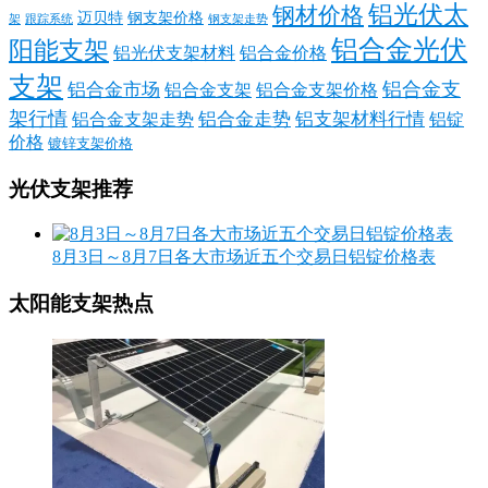
铝光伏太
钢材价格
迈贝特
钢支架价格
架
跟踪系统
钢支架走势
铝合金光伏
阳能支架
铝光伏支架材料
铝合金价格
支架
铝合金支
铝合金市场
铝合金支架
铝合金支架价格
架行情
铝合金走势
铝支架材料行情
铝合金支架走势
铝锭
价格
镀锌支架价格
光伏支架推荐
8月3日～8月7日各大市场近五个交易日铝锭价格表
太阳能支架热点