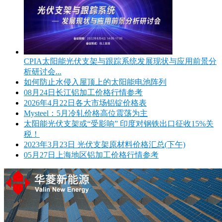
CPIA太阳能光伏支架与跟踪系统发展现状与应用前景分
析研讨会...
如何防止水侵入屋顶上的太阳能电池阵列
08月24日长江铝加工价格行情参考
2026年4月22日各大市场铝锭价格表
Mysteel：5月冷轧价格高位震荡为主
太阳能光伏支架或“受影响” 印度对钢铁出口征收15%关
税！
2023年3月23日 光伏支架原材料价格汇总(下午)
05月27日上海地区铝加工价格行情参考