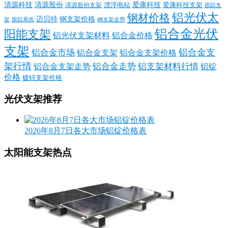
清源科技
爱康科技
清源股份
清源股份支架
漂浮电站
爱康科技支架
跟踪支
铝光伏太
钢材价格
迈贝特
钢支架价格
架
跟踪系统
钢支架走势
铝合金光伏
阳能支架
铝光伏支架材料
铝合金价格
支架
铝合金支
铝合金市场
铝合金支架
铝合金支架价格
架行情
铝合金走势
铝支架材料行情
铝合金支架走势
铝锭
价格
镀锌支架价格
光伏支架推荐
2026年8月7日各大市场铝锭价格表
太阳能支架热点