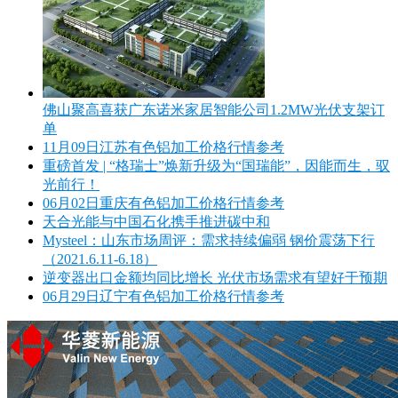
佛山聚高喜获广东诺米家居智能公司1.2MW光伏支架订
单
11月09日江苏有色铝加工价格行情参考
重磅首发 | “格瑞士”焕新升级为“国瑞能”，因能而生，驭
光前行！
06月02日重庆有色铝加工价格行情参考
天合光能与中国石化携手推进碳中和
Mysteel：山东市场周评：需求持续偏弱 钢价震荡下行
（2021.6.11-6.18）
逆变器出口金额均同比增长 光伏市场需求有望好于预期
06月29日辽宁有色铝加工价格行情参考