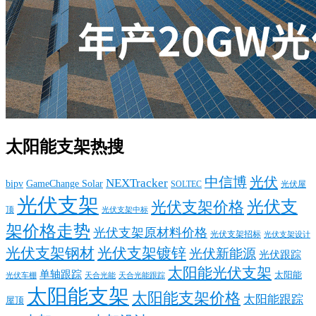
太阳能支架热搜
中信博
光伏
NEXTracker
bipv
GameChange Solar
SOLTEC
光伏屋
光伏支架
光伏支
光伏支架价格
顶
光伏支架中标
架价格走势
光伏支架原材料价格
光伏支架招标
光伏支架设计
光伏支架钢材
光伏支架镀锌
光伏新能源
光伏跟踪
太阳能光伏支架
单轴跟踪
太阳能
光伏车棚
天合光能
天合光能跟踪
太阳能支架
太阳能支架价格
太阳能跟踪
屋顶