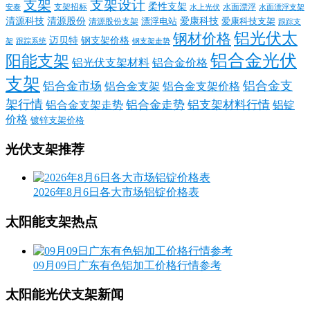
支架
支架设计
柔性支架
支架招标
水面漂浮
安泰
水面漂浮支架
水上光伏
清源科技
爱康科技
清源股份
清源股份支架
漂浮电站
爱康科技支架
跟踪支
铝光伏太
钢材价格
迈贝特
钢支架价格
架
跟踪系统
钢支架走势
铝合金光伏
阳能支架
铝光伏支架材料
铝合金价格
支架
铝合金支
铝合金市场
铝合金支架
铝合金支架价格
架行情
铝合金走势
铝支架材料行情
铝合金支架走势
铝锭
价格
镀锌支架价格
光伏支架推荐
2026年8月6日各大市场铝锭价格表
太阳能支架热点
09月09日广东有色铝加工价格行情参考
太阳能光伏支架新闻