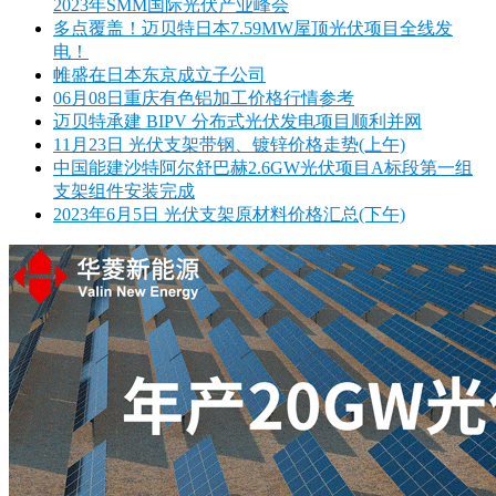
2023年SMM国际光伏产业峰会
多点覆盖！迈贝特日本7.59MW屋顶光伏项目全线发
电！
帷盛在日本东京成立子公司
06月08日重庆有色铝加工价格行情参考
迈贝特承建 BIPV 分布式光伏发电项目顺利并网
11月23日 光伏支架带钢、镀锌价格走势(上午)
中国能建沙特阿尔舒巴赫2.6GW光伏项目A标段第一组
支架组件安装完成
2023年6月5日 光伏支架原材料价格汇总(下午)