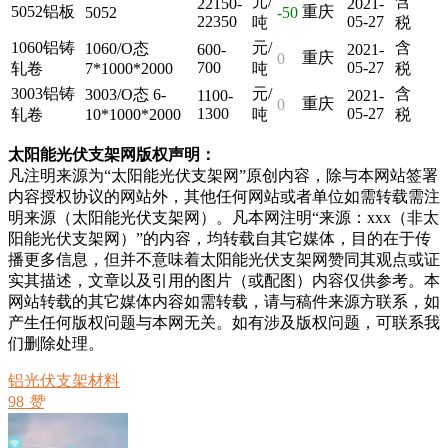
元/
含
22150-
2021-
5052铝板
重庆
5052
-50
22350
05-27
吨
税
1060铝铸
元/
含
1060/O态
600-
2021-
重庆
0
700
05-27
轧卷
7*1000*2000
吨
税
3003铝铸
元/
含
3003/O态 6-
1100-
2021-
重庆
0
1300
05-27
轧卷
10*1000*2000
吨
税
太阳能光伏支架网版权声明：
凡注明来源为“太阳能光伏支架网”原创内容，除与本网站签署
内容授权协议的网站外，其他任何网站或者单位如需转载需注
明来源（太阳能光伏支架网）。凡本网注明“来源：xxx（非太
阳能光伏支架网）”的内容，均转载自其它媒体，目的在于传
播更多信息，但并不意味着太阳能光伏支架网赞同其观点或证
实其描述，文章以及引用的图片（或配图）内容仅供参考。本
网站转载的其它媒体内容如需转载，请与稿件来源方联系，如
产生任何版权问题与本网无关。如有涉及版权问题，可联系我
们删除处理。
铝光伏支架材料
98
赞