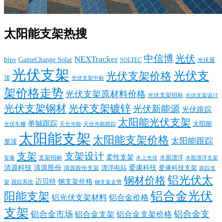
太阳能支架热搜
中信博
光伏
NEXTracker
bipv
GameChange Solar
SOLTEC
光伏屋
光伏支架
光伏支
光伏支架价格
顶
光伏支架中标
架价格走势
光伏支架原材料价格
光伏支架招标
光伏支架设计
光伏支架钢材
光伏支架镀锌
光伏新能源
光伏跟踪
太阳能光伏支架
单轴跟踪
太阳能
光伏车棚
天合光能
天合光能跟踪
太阳能支架
太阳能支架价格
太阳能跟踪
屋顶
支架
支架设计
柔性支架
支架招标
水面漂浮
安泰
水面漂浮支架
水上光伏
清源科技
爱康科技
清源股份
清源股份支架
漂浮电站
爱康科技支架
跟踪支
铝光伏太
钢材价格
迈贝特
钢支架价格
架
跟踪系统
钢支架走势
铝合金光伏
阳能支架
铝光伏支架材料
铝合金价格
支架
铝合金支
铝合金市场
铝合金支架
铝合金支架价格