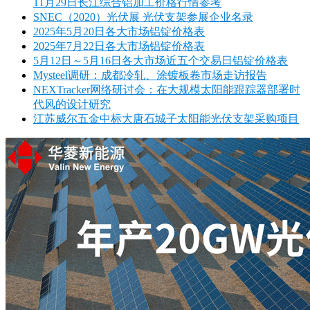
11月29日长江综合铝加工价格行情参考
SNEC（2020）光伏展 光伏支架参展企业名录
2025年5月20日各大市场铝锭价格表
2025年7月22日各大市场铝锭价格表
5月12日～5月16日各大市场近五个交易日铝锭价格表
Mysteel调研：成都冷轧、涂镀板卷市场走访报告
NEXTracker网络研讨会：在大规模太阳能跟踪器部署时
代风的设计研究
江苏威尔五金中标大唐石城子太阳能光伏支架采购项目