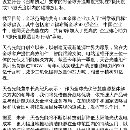
设立符合《巴黎协定》要求的将全球升温幅度控制在2摄氏度
或1.5摄氏度以内的碳排放目标。
截至目前，全球范围内共有1500余家企业加入了“科学碳目标”
全球倡议，其中包括逾1/5福布斯全球500强企业；中国企业
中，连同天合光能在内，共有9家加入了更高的“企业雄心助力
1.5摄氏度限温目标行动”承诺。
天合光能自创立以来，以创建无碳新能源世界为愿景，旨在为
全球客户提供高效组件、智能跟踪支架、电站运维开发三位一
体的光伏太阳能解决方案。截至今年第一季度，天合光能组件
累计出货超过70GW，每年可以实现生产清洁能源电力约900
亿千瓦时，减少二氧化碳排放量9422万吨，相当于植树51亿
棵。
天合光能董事长高纪凡表示：“作为全球光伏智慧能源整体解
决方案的领导者，我们将凭借自身战略优势，依托强大产品研
发与创新能力以及全球化业务布局，在加快碳中和国家战略目
标和联合国可持续发展目标实现的道路上，发挥带头作用。”
据悉，未来，天合光能将不断以科技创新降低太阳能光伏发电
成本，更大幅度地推动清洁能源在全球范围内的持续运用，以
更快的速度取代传统非可持续能源，让环境与地球更适宜人类