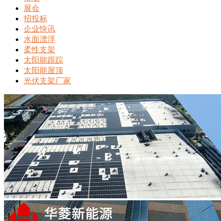
展会
招投标
企业快讯
水面漂浮
柔性支架
太阳能跟踪
太阳能屋顶
光伏支架厂家