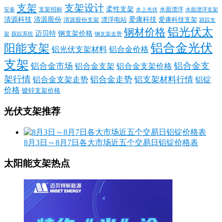
支架
支架设计
柔性支架
支架招标
水面漂浮
安泰
水面漂浮支架
水上光伏
清源科技
爱康科技
清源股份
清源股份支架
漂浮电站
爱康科技支架
跟踪支
铝光伏太
钢材价格
迈贝特
钢支架价格
架
跟踪系统
钢支架走势
铝合金光伏
阳能支架
铝光伏支架材料
铝合金价格
支架
铝合金支
铝合金市场
铝合金支架
铝合金支架价格
架行情
铝合金走势
铝支架材料行情
铝合金支架走势
铝锭
价格
镀锌支架价格
光伏支架推荐
8月3日～8月7日各大市场近五个交易日铝锭价格表
太阳能支架热点