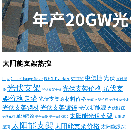
太阳能支架热搜
中信博
光伏
NEXTracker
bipv
GameChange Solar
SOLTEC
光伏屋
光伏支架
光伏支
光伏支架价格
顶
光伏支架中标
架价格走势
光伏支架原材料价格
光伏支架招标
光伏支架设计
光伏支架钢材
光伏支架镀锌
光伏新能源
光伏跟踪
太阳能光伏支架
单轴跟踪
太阳能
光伏车棚
天合光能
天合光能跟踪
太阳能支架
太阳能支架价格
太阳能跟踪
屋顶