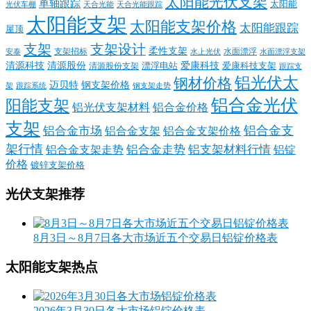
太阳能光伏支架
单轴跟踪
太阳能
光伏车棚
天合光能
天合光能跟踪
太阳能支架
太阳能支架价格
太阳能跟踪
屋顶
支架
支架设计
柔性支架
支架招标
水面漂浮
安泰
水面漂浮支架
水上光伏
清源科技
爱康科技
清源股份
清源股份支架
漂浮电站
爱康科技支架
跟踪支
铝光伏太
钢材价格
迈贝特
钢支架价格
架
跟踪系统
钢支架走势
铝合金光伏
阳能支架
铝光伏支架材料
铝合金价格
支架
铝合金支
铝合金市场
铝合金支架
铝合金支架价格
架行情
铝合金走势
铝支架材料行情
铝合金支架走势
铝锭
价格
镀锌支架价格
光伏支架推荐
8月3日～8月7日各大市场近五个交易日铝锭价格表
太阳能支架热点
2026年3月30日各大市场铝锭价格表