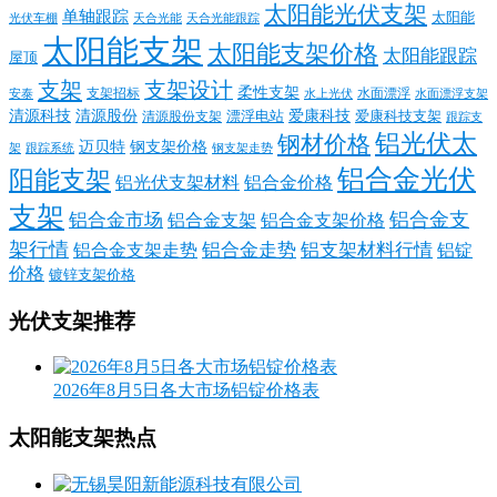
太阳能光伏支架
单轴跟踪
太阳能
光伏车棚
天合光能
天合光能跟踪
太阳能支架
太阳能支架价格
太阳能跟踪
屋顶
支架
支架设计
柔性支架
支架招标
水面漂浮
安泰
水面漂浮支架
水上光伏
清源科技
爱康科技
清源股份
清源股份支架
漂浮电站
爱康科技支架
跟踪支
铝光伏太
钢材价格
迈贝特
钢支架价格
架
跟踪系统
钢支架走势
铝合金光伏
阳能支架
铝光伏支架材料
铝合金价格
支架
铝合金支
铝合金市场
铝合金支架
铝合金支架价格
架行情
铝合金走势
铝支架材料行情
铝合金支架走势
铝锭
价格
镀锌支架价格
光伏支架推荐
2026年8月5日各大市场铝锭价格表
太阳能支架热点