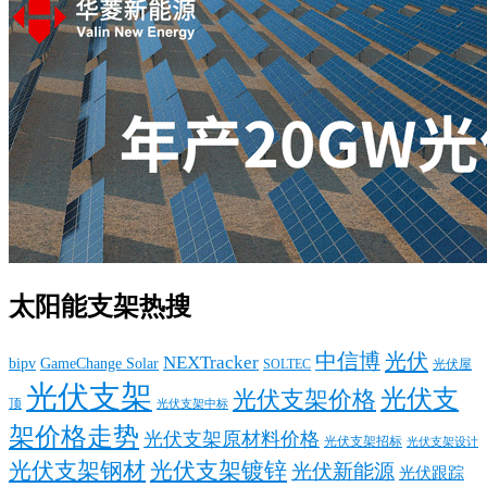
太阳能支架热搜
中信博
光伏
NEXTracker
bipv
GameChange Solar
SOLTEC
光伏屋
光伏支架
光伏支
光伏支架价格
顶
光伏支架中标
架价格走势
光伏支架原材料价格
光伏支架招标
光伏支架设计
光伏支架钢材
光伏支架镀锌
光伏新能源
光伏跟踪