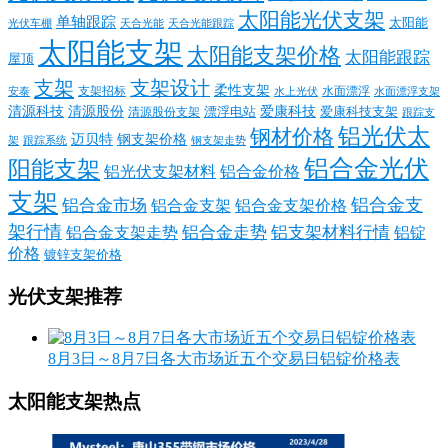
太阳能光伏支架
单轴跟踪
太阳能
光伏车棚
天合光能
天合光能跟踪
太阳能支架
太阳能支架价格
太阳能跟踪
屋顶
支架
支架设计
柔性支架
支架招标
水面漂浮
安泰
水面漂浮支架
水上光伏
清源科技
爱康科技
清源股份
清源股份支架
漂浮电站
爱康科技支架
跟踪支
铝光伏太
钢材价格
迈贝特
钢支架价格
架
跟踪系统
钢支架走势
铝合金光伏
阳能支架
铝光伏支架材料
铝合金价格
支架
铝合金支
铝合金市场
铝合金支架
铝合金支架价格
架行情
铝合金走势
铝支架材料行情
铝合金支架走势
铝锭
价格
镀锌支架价格
光伏支架推荐
8月3日～8月7日各大市场近五个交易日铝锭价格表
太阳能支架热点