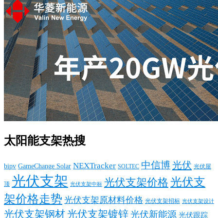
太阳能支架热搜
中信博
光伏
NEXTracker
bipv
GameChange Solar
SOLTEC
光伏屋
光伏支架
光伏支
光伏支架价格
顶
光伏支架中标
架价格走势
光伏支架原材料价格
光伏支架招标
光伏支架设计
光伏支架钢材
光伏支架镀锌
光伏新能源
光伏跟踪