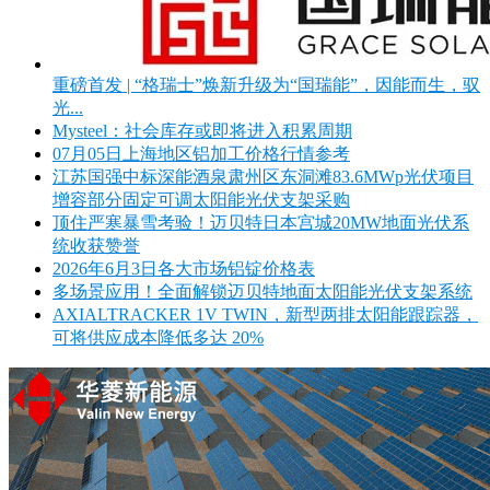
重磅首发 | “格瑞士”焕新升级为“国瑞能”，因能而生，驭
光...
Mysteel：社会库存或即将进入积累周期
07月05日上海地区铝加工价格行情参考
江苏国强中标深能酒泉肃州区东洞滩83.6MWp光伏项目
增容部分固定可调太阳能光伏支架采购
顶住严寒暴雪考验！迈贝特日本宫城20MW地面光伏系
统收获赞誉
2026年6月3日各大市场铝锭价格表
多场景应用！全面解锁迈贝特地面太阳能光伏支架系统
AXIALTRACKER 1V TWIN，新型两排太阳能跟踪器，
可将供应成本降低多达 20%