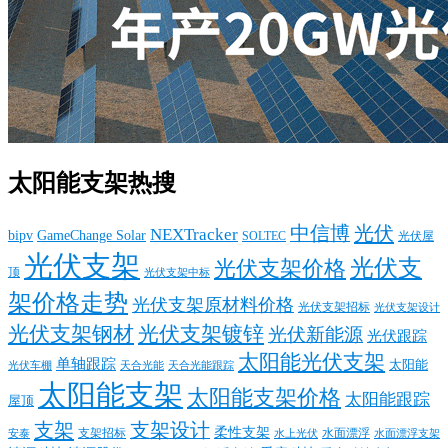
太阳能支架热搜
中信博
光伏
NEXTracker
bipv
GameChange Solar
SOLTEC
光伏屋
光伏支架
光伏支
光伏支架价格
顶
光伏支架中标
架价格走势
光伏支架原材料价格
光伏支架招标
光伏支架设计
光伏支架钢材
光伏支架镀锌
光伏新能源
光伏跟踪
太阳能光伏支架
单轴跟踪
太阳能
光伏车棚
天合光能
天合光能跟踪
太阳能支架
太阳能支架价格
太阳能跟踪
屋顶
支架
支架设计
柔性支架
支架招标
水面漂浮
安泰
水面漂浮支架
水上光伏