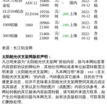
ADC12铝合
元/
含
19400-
2022-
国内
ADC12
0
19600
10-12
金锭
吨
税
ZLD104铝合
元/
含
19550-
2022-
上海
ZLD104
-200
19950
10-12
金锭
吨
税
元/
含
20960-
2022-
1060铝板
上海
1060
-190
21360
10-12
吨
税
元/
含
21460-
2022-
3003铝板
上海
3003
-190
21860
10-12
吨
税
来源：长江铝业网
太阳能光伏支架网版权声明：
凡注明来源为“太阳能光伏支架网”原创内容，除与本网站签署
内容授权协议的网站外，其他任何网站或者单位如需转载需注
明来源（太阳能光伏支架网）。凡本网注明“来源：xxx（非太
阳能光伏支架网）”的内容，均转载自其它媒体，目的在于传
播更多信息，但并不意味着太阳能光伏支架网赞同其观点或证
实其描述，文章以及引用的图片（或配图）内容仅供参考。本
网站转载的其它媒体内容如需转载，请与稿件来源方联系，如
产生任何版权问题与本网无关。如有涉及版权问题，可联系我
们删除处理。