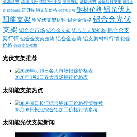
清源科技
爱康科技
清源股份
清源股份支架
漂浮电站
爱康科技支架
跟踪支
铝光伏太
钢材价格
迈贝特
钢支架价格
架
跟踪系统
钢支架走势
铝合金光伏
阳能支架
铝光伏支架材料
铝合金价格
支架
铝合金支
铝合金市场
铝合金支架
铝合金支架价格
架行情
铝合金走势
铝支架材料行情
铝合金支架走势
铝锭
价格
镀锌支架价格
光伏支架推荐
2026年8月6日各大市场铝锭价格表
太阳能支架热点
08月08日长江综合铝加工价格行情参考
太阳能光伏支架新闻