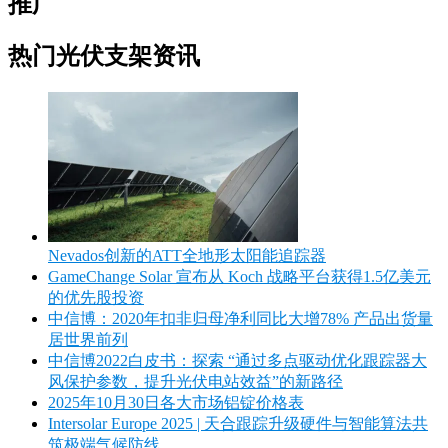
推广
热门光伏支架资讯
Nevados创新的ATT全地形太阳能追踪器
GameChange Solar 宣布从 Koch 战略平台获得1.5亿美元
的优先股投资
中信博：2020年扣非归母净利同比大增78% 产品出货量
居世界前列
中信博2022白皮书：探索 “通过多点驱动优化跟踪器大
风保护参数，提升光伏电站效益”的新路径
2025年10月30日各大市场铝锭价格表
Intersolar Europe 2025 | 天合跟踪升级硬件与智能算法共
筑极端气候防线