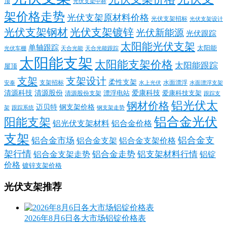
顶
光伏支架中标
架价格走势
光伏支架原材料价格
光伏支架招标
光伏支架设计
光伏支架钢材
光伏支架镀锌
光伏新能源
光伏跟踪
太阳能光伏支架
单轴跟踪
太阳能
光伏车棚
天合光能
天合光能跟踪
太阳能支架
太阳能支架价格
太阳能跟踪
屋顶
支架
支架设计
柔性支架
支架招标
水面漂浮
安泰
水面漂浮支架
水上光伏
清源科技
爱康科技
清源股份
清源股份支架
漂浮电站
爱康科技支架
跟踪支
铝光伏太
钢材价格
迈贝特
钢支架价格
架
跟踪系统
钢支架走势
铝合金光伏
阳能支架
铝光伏支架材料
铝合金价格
支架
铝合金支
铝合金市场
铝合金支架
铝合金支架价格
架行情
铝合金走势
铝支架材料行情
铝合金支架走势
铝锭
价格
镀锌支架价格
光伏支架推荐
2026年8月6日各大市场铝锭价格表