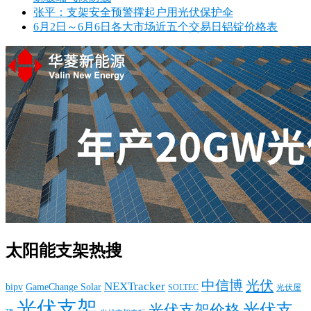
张平：支架安全预警撑起户用光伏保护伞
6月2日～6月6日各大市场近五个交易日铝锭价格表
太阳能支架热搜
中信博
光伏
NEXTracker
bipv
GameChange Solar
SOLTEC
光伏屋
光伏支架
光伏支
光伏支架价格