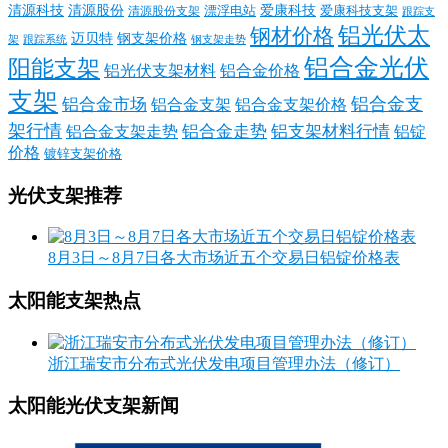
清源科技
爱康科技
清源股份
清源股份支架
漂浮电站
爱康科技支架
跟踪支
铝光伏太
钢材价格
迈贝特
钢支架价格
架
跟踪系统
钢支架走势
铝合金光伏
阳能支架
铝光伏支架材料
铝合金价格
支架
铝合金支
铝合金市场
铝合金支架
铝合金支架价格
架行情
铝合金走势
铝支架材料行情
铝合金支架走势
铝锭
价格
镀锌支架价格
光伏支架推荐
8月3日～8月7日各大市场近五个交易日铝锭价格表
太阳能支架热点
浙江瑞安市分布式光伏发电项目管理办法（修订）
太阳能光伏支架新闻