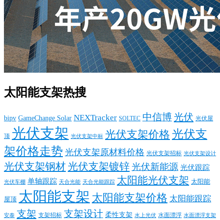
太阳能支架热搜
中信博
光伏
NEXTracker
bipv
GameChange Solar
SOLTEC
光伏屋
光伏支架
光伏支
光伏支架价格
顶
光伏支架中标
架价格走势
光伏支架原材料价格
光伏支架招标
光伏支架设计
光伏支架钢材
光伏支架镀锌
光伏新能源
光伏跟踪
太阳能光伏支架
单轴跟踪
太阳能
光伏车棚
天合光能
天合光能跟踪
太阳能支架
太阳能支架价格
太阳能跟踪
屋顶
支架
支架设计
柔性支架
支架招标
水面漂浮
安泰
水面漂浮支架
水上光伏