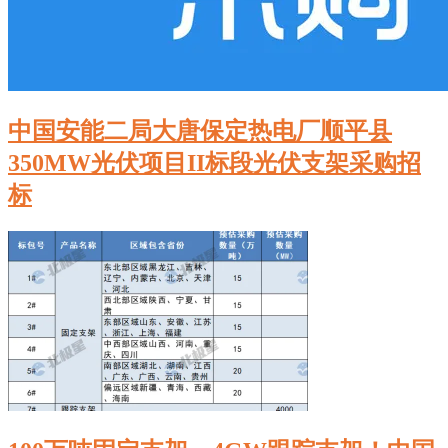
中国安能二局大唐保定热电厂顺平县
350MW光伏项目II标段光伏支架采购招
标