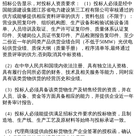
招标公告显示，对投标人资质要求： （1）投标人必须是经中
国能源建设集团江苏省电力建设第三工程有限公司审核通过的
供方或能够提供相应资料评审的供方，资料包括（不限于）：
营业执照复印件、组织机构图、生产设备和检验试验设备清
单、人员培训及取证、生产许可证复印件、质量体系认证复
印件、关键岗位人员证书复印件、产品检测报告复印件、至少
二份近一年的同类产品供货业绩合同（不低于50MW）光伏电
站供货业绩、质保大纲（质量手册），程序清单等,最终通过
资质评审的供方,否则取消其中标资格。
（2）在中华人民共和国境内依法注册、具有独立法人资格、
具有履行合同所必需的财务、技术及相关服务等能力，同时应
具有该类货物供货的经营历史和业绩。
（3）投标人必须具备该类货物生产及销售经营的资质，并在
人员、设备、资金等方面具备相应的能力，并提供企业近一年
财务审计报告。
（4）投标人必须能提供满足招标文件要求的投标物资，且制
造地、生产线、生产工艺及原材料等始终与投标承诺一致。
（5）代理商须提供由投标货物生产企业签署的授权函，确认