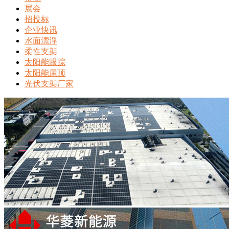
展会
招投标
企业快讯
水面漂浮
柔性支架
太阳能跟踪
太阳能屋顶
光伏支架厂家