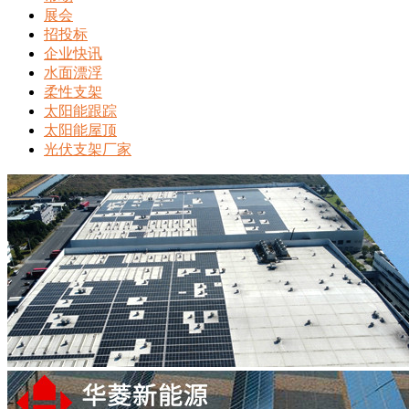
展会
招投标
企业快讯
水面漂浮
柔性支架
太阳能跟踪
太阳能屋顶
光伏支架厂家