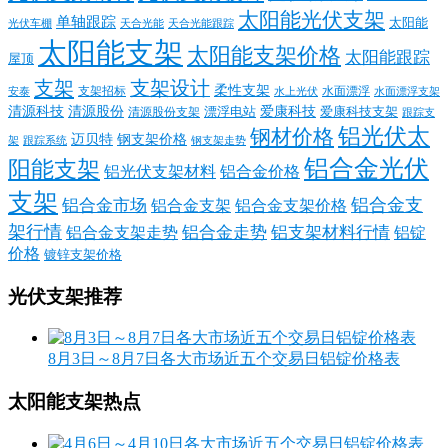
太阳能光伏支架
单轴跟踪
太阳能
光伏车棚
天合光能
天合光能跟踪
太阳能支架
太阳能支架价格
太阳能跟踪
屋顶
支架
支架设计
柔性支架
支架招标
水面漂浮
安泰
水面漂浮支架
水上光伏
清源科技
爱康科技
清源股份
清源股份支架
漂浮电站
爱康科技支架
跟踪支
铝光伏太
钢材价格
迈贝特
钢支架价格
架
跟踪系统
钢支架走势
铝合金光伏
阳能支架
铝光伏支架材料
铝合金价格
支架
铝合金支
铝合金市场
铝合金支架
铝合金支架价格
架行情
铝合金走势
铝支架材料行情
铝合金支架走势
铝锭
价格
镀锌支架价格
光伏支架推荐
8月3日～8月7日各大市场近五个交易日铝锭价格表
太阳能支架热点