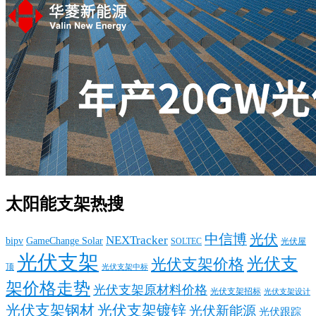
太阳能支架热搜
中信博
光伏
NEXTracker
bipv
GameChange Solar
SOLTEC
光伏屋
光伏支架
光伏支
光伏支架价格
顶
光伏支架中标
架价格走势
光伏支架原材料价格
光伏支架招标
光伏支架设计
光伏支架钢材
光伏支架镀锌
光伏新能源
光伏跟踪