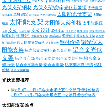
光伏支架原材料价格
光伏支架招标
光伏支架设计
光伏支架钢材
光伏支架镀锌
光伏新能源
光伏跟踪
太阳能光伏支架
单轴跟踪
太阳能
光伏车棚
天合光能
天合光能跟踪
太阳能支架
太阳能支架价格
太阳能跟踪
屋顶
支架
支架设计
柔性支架
支架招标
水面漂浮
安泰
水面漂浮支架
水上光伏
清源科技
爱康科技
清源股份
清源股份支架
漂浮电站
爱康科技支架
跟踪支
铝光伏太
钢材价格
迈贝特
钢支架价格
架
跟踪系统
钢支架走势
铝合金光伏
阳能支架
铝光伏支架材料
铝合金价格
支架
铝合金支
铝合金市场
铝合金支架
铝合金支架价格
架行情
铝合金走势
铝支架材料行情
铝合金支架走势
铝锭
价格
镀锌支架价格
光伏支架推荐
8月3日～8月7日各大市场近五个交易日铝锭价格表
太阳能支架热点