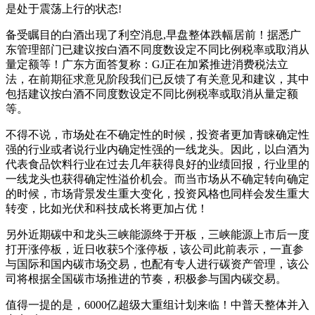
是处于震荡上行的状态
!
备受瞩目的白酒出现了利空消息
,
早盘整体跌幅居前！据悉广
东管理部门已建议按白酒不同度数设定不同比例税率或取消从
量定额等！广东方面答复称：
GJ
正在加紧推进消费税法立
法，在前期征求意见阶段我们已反馈了有关意见和建议，其中
包括建议按白酒不同度数设定不同比例税率或取消从量定额
等。
不得不说，市场处在不确定性的时候，投资者更加青睐确定性
强的行业或者说行业内确定性强的一线龙头。因此，以白酒为
代表食品饮料行业在过去几年获得良好的业绩回报，行业里的
一线龙头也获得确定性溢价机会。而当市场从不确定转向确定
的时候，市场背景发生重大变化，投资风格也同样会发生重大
转变，比如光伏和科技成长将更加占优！
另外近期碳中和龙头
三峡能源
终于开板，三峡能源上市后一度
打开涨停板，近日收获
5
个涨停板，该公司此前表示，一直参
与国际和国内碳市场交易，也配有专人进行碳资产管理，该公
司将根据全国碳市场推进的节奏，积极参与国内碳交易。
值得一提的是，
6000
亿超级大重组计划来临！中普天整体并入