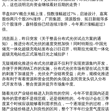
入，这也说明北向资金继续看好后期的走势！
早盘
BIPV
概念大幅上涨，指数涨幅超过
7%
，
启迪设计
、
嘉寓
股份
两只个股
20%
涨停，
广田集团
、
清源股份
、
拓日新能
等多
只个股涨停，
森特股份
已经连续
3
涨停，今年累计涨幅超过
3
倍。
消息面上，昨日突发《关于整县分布式光伏试点方案的通
知》，推进分布式光伏的速度突然加快！同时特斯拉
–
中国光
储充一体化超级充电站发布会
23
日召开，特斯拉光储充一体化
超级充电站也正式落地日光之城拉萨！
无疑规模化推进分布式光伏建设不仅利于实现资源集约开发，
亦便于并网消纳工作的实施，分布式光伏市场有望在试点方案
的刺激下加速提升，光伏全产业链将受益；此外，规模化推进
亦有利于有着资源和资金优势的央
/
国企及民营龙头切入分布
式开发市场，整合资源并提升市场集中度。
随着光伏产业链价格进入到良性的空间，今年不管是国内还是
海外的需求都不是很悲观，还是很刚性的。今年估计会在三季
度某个时候应该能够看到需求拐点，一个逐渐提升的过程，伴
随产业链价格进入到良性的区间，整个下半年行业景气度应该