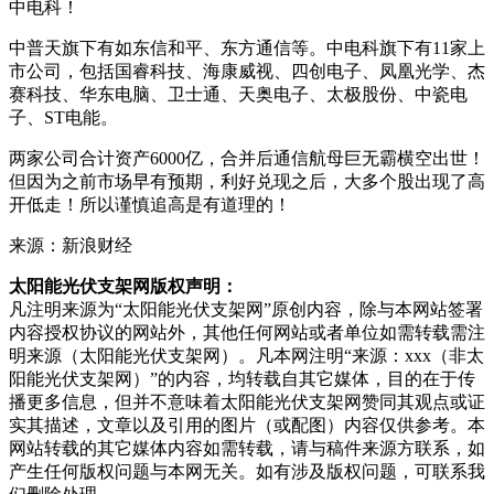
中电科！
中普天旗下有如
东信和平
、
东方通
信等。中电科旗下有
11
家上
市公司，包括
国睿科技
、
海康威视
、
四创电子
、
凤凰光学
、
杰
赛科技
、华东电脑、
卫士通
、
天奥电子
、
太极股份
、
中瓷电
子
、
ST
电能。
两家公司合计资产
6000
亿，合并后通信航母巨无霸横空出世！
但因为之前市场早有预期，利好兑现之后，大多个股出现了高
开低走！所以谨慎追高是有道理的！
来源：新浪财经
太阳能光伏支架网版权声明：
凡注明来源为“太阳能光伏支架网”原创内容，除与本网站签署
内容授权协议的网站外，其他任何网站或者单位如需转载需注
明来源（太阳能光伏支架网）。凡本网注明“来源：xxx（非太
阳能光伏支架网）”的内容，均转载自其它媒体，目的在于传
播更多信息，但并不意味着太阳能光伏支架网赞同其观点或证
实其描述，文章以及引用的图片（或配图）内容仅供参考。本
网站转载的其它媒体内容如需转载，请与稿件来源方联系，如
产生任何版权问题与本网无关。如有涉及版权问题，可联系我