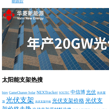
能跟踪
太阳能支架热搜
中信博
光伏
NEXTracker
bipv
GameChange Solar
SOLTEC
光伏屋
光伏支架
光伏支
光伏支架价格
顶
光伏支架中标
架价格走势