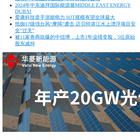
2024年中东迪拜国际能源展MIDDLE EAST ENERGY
DUBAI
爱康科技牵手浙能电力 HJT规模有望全球最大
抵御17级强台风“摩羯”袭击 迈贝特湛江水上漂浮项目安
全“过关”
被11家券商吹爆的中信博，上市1年业绩变脸，5位原始
股东减持