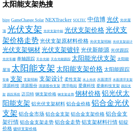
太阳能支架热搜
中信博
光伏
NEXTracker
bipv
GameChange Solar
SOLTEC
光伏屋
光伏支架
光伏支
光伏支架价格
顶
光伏支架中标
架价格走势
光伏支架原材料价格
光伏支架招标
光伏支架设计
光伏支架钢材
光伏支架镀锌
光伏新能源
光伏跟踪
太阳能光伏支架
单轴跟踪
太阳能
光伏车棚
天合光能
天合光能跟踪
太阳能支架
太阳能支架价格
太阳能跟踪
屋顶
支架
支架设计
柔性支架
支架招标
水面漂浮
安泰
水面漂浮支架
水上光伏
清源科技
爱康科技
清源股份
清源股份支架
漂浮电站
爱康科技支架
跟踪支
铝光伏太
钢材价格
迈贝特
钢支架价格
架
跟踪系统
钢支架走势
铝合金光伏
阳能支架
铝光伏支架材料
铝合金价格
支架
铝合金支
铝合金市场
铝合金支架
铝合金支架价格
架行情
铝合金走势
铝支架材料行情
铝合金支架走势
铝锭
价格
镀锌支架价格