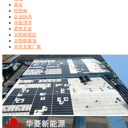
展会
招投标
企业快讯
水面漂浮
柔性支架
太阳能跟踪
太阳能屋顶
光伏支架厂家