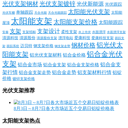
光伏支架钢材
光伏支架镀锌
光伏新能源
光伏跟踪
太阳能光伏支架
单轴跟踪
太阳能
光伏车棚
天合光能
天合光能跟踪
太阳能支架
太阳能支架价格
太阳能跟踪
屋顶
支架
支架设计
柔性支架
支架招标
水面漂浮
安泰
水面漂浮支架
水上光伏
清源科技
爱康科技
清源股份
清源股份支架
漂浮电站
爱康科技支架
跟踪支
铝光伏太
钢材价格
迈贝特
钢支架价格
架
跟踪系统
钢支架走势
铝合金光伏
阳能支架
铝光伏支架材料
铝合金价格
支架
铝合金支
铝合金市场
铝合金支架
铝合金支架价格
架行情
铝合金走势
铝支架材料行情
铝合金支架走势
铝锭
价格
镀锌支架价格
光伏支架推荐
8月3日～8月7日各大市场近五个交易日铝锭价格表
太阳能支架热点