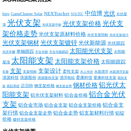
中信博
光伏
NEXTracker
bipv
GameChange Solar
SOLTEC
光伏屋
光伏支架
光伏支
光伏支架价格
顶
光伏支架中标
架价格走势
光伏支架原材料价格
光伏支架招标
光伏支架设计
光伏支架钢材
光伏支架镀锌
光伏新能源
光伏跟踪
太阳能光伏支架
单轴跟踪
太阳能
光伏车棚
天合光能
天合光能跟踪
太阳能支架
太阳能支架价格
太阳能跟踪
屋顶
支架
支架设计
柔性支架
支架招标
水面漂浮
安泰
水面漂浮支架
水上光伏
清源科技
爱康科技
清源股份
清源股份支架
漂浮电站
爱康科技支架
跟踪支
铝光伏太
钢材价格
迈贝特
钢支架价格
架
跟踪系统
钢支架走势
铝合金光伏
阳能支架
铝光伏支架材料
铝合金价格
支架
铝合金支
铝合金市场
铝合金支架
铝合金支架价格
架行情
铝合金走势
铝支架材料行情
铝合金支架走势
铝锭
价格
镀锌支架价格