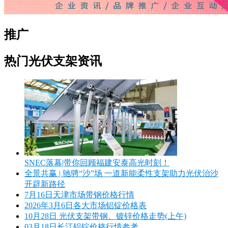
推广
热门光伏支架资讯
SNEC落幕|带你回顾福建安泰高光时刻！
全景共赢 | 驰骋“沙”场 一道新能柔性支架助力光伏治沙
开辟新路径
7月16日天津市场带钢价格行情
2026年3月6日各大市场铝锭价格表
10月28日 光伏支架带钢、镀锌价格走势(上午)
03月18日长江铝锭价格行情参考