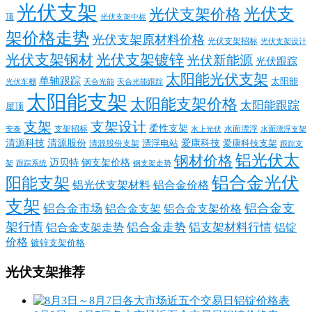
光伏支架
光伏支
光伏支架价格
顶
光伏支架中标
架价格走势
光伏支架原材料价格
光伏支架招标
光伏支架设计
光伏支架钢材
光伏支架镀锌
光伏新能源
光伏跟踪
太阳能光伏支架
单轴跟踪
太阳能
光伏车棚
天合光能
天合光能跟踪
太阳能支架
太阳能支架价格
太阳能跟踪
屋顶
支架
支架设计
柔性支架
支架招标
水面漂浮
安泰
水面漂浮支架
水上光伏
清源科技
爱康科技
清源股份
清源股份支架
漂浮电站
爱康科技支架
跟踪支
铝光伏太
钢材价格
迈贝特
钢支架价格
架
跟踪系统
钢支架走势
铝合金光伏
阳能支架
铝光伏支架材料
铝合金价格
支架
铝合金支
铝合金市场
铝合金支架
铝合金支架价格
架行情
铝合金走势
铝支架材料行情
铝合金支架走势
铝锭
价格
镀锌支架价格
光伏支架推荐