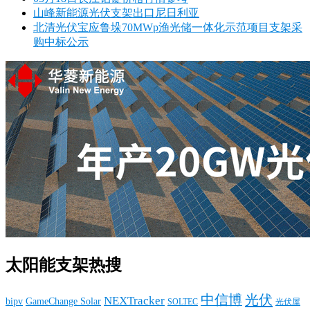
山峰新能源光伏支架出口尼日利亚
北清光伏宝应鲁垛70MWp渔光储一体化示范项目支架采
购中标公示
太阳能支架热搜
中信博
光伏
NEXTracker
bipv
GameChange Solar
SOLTEC
光伏屋