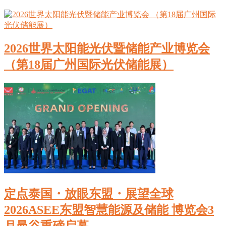
2026世界太阳能光伏暨储能产业博览会
（第18届广州国际光伏储能展）
定点泰国・放眼东盟・展望全球
2026ASEE东盟智慧能源及储能 博览会3