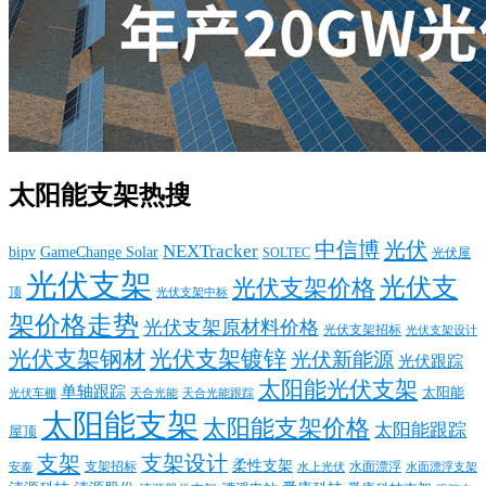
太阳能支架热搜
中信博
光伏
NEXTracker
bipv
GameChange Solar
SOLTEC
光伏屋
光伏支架
光伏支
光伏支架价格
顶
光伏支架中标
架价格走势
光伏支架原材料价格
光伏支架招标
光伏支架设计
光伏支架钢材
光伏支架镀锌
光伏新能源
光伏跟踪
太阳能光伏支架
单轴跟踪
太阳能
光伏车棚
天合光能
天合光能跟踪
太阳能支架
太阳能支架价格
太阳能跟踪
屋顶
支架
支架设计
柔性支架
支架招标
水面漂浮
安泰
水面漂浮支架
水上光伏