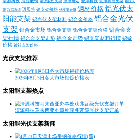
清源科技
爱康科技
清源股份
清源股份支架
漂浮电站
爱康科技支架
跟踪支
铝光伏太
钢材价格
迈贝特
钢支架价格
架
跟踪系统
钢支架走势
铝合金光伏
阳能支架
铝光伏支架材料
铝合金价格
支架
铝合金支
铝合金市场
铝合金支架
铝合金支架价格
架行情
铝合金走势
铝支架材料行情
铝合金支架走势
铝锭
价格
镀锌支架价格
光伏支架推荐
2026年8月5日各大市场铝锭价格表
太阳能支架热点
清源科技马来西亚办事处获兆瓦级光伏支架订单
太阳能光伏支架新闻