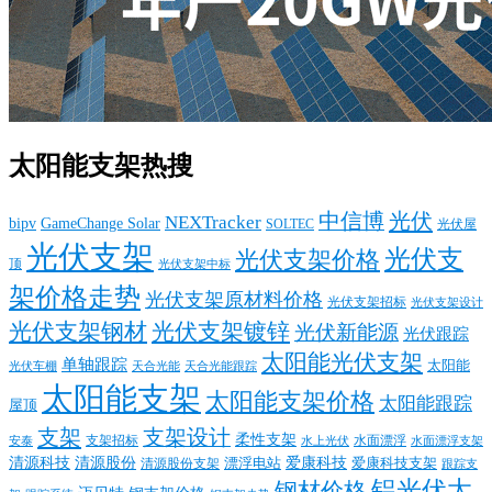
太阳能支架热搜
中信博
光伏
NEXTracker
bipv
GameChange Solar
SOLTEC
光伏屋
光伏支架
光伏支
光伏支架价格
顶
光伏支架中标
架价格走势
光伏支架原材料价格
光伏支架招标
光伏支架设计
光伏支架钢材
光伏支架镀锌
光伏新能源
光伏跟踪
太阳能光伏支架
单轴跟踪
太阳能
光伏车棚
天合光能
天合光能跟踪
太阳能支架
太阳能支架价格
太阳能跟踪
屋顶
支架
支架设计
柔性支架
支架招标
水面漂浮
安泰
水面漂浮支架
水上光伏
清源科技
爱康科技
清源股份
清源股份支架
漂浮电站
爱康科技支架
跟踪支
铝光伏太
钢材价格