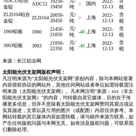
ADC12铝合
元/
含
19250-
2022-
国内
ADC12
0
19450
12-13
金锭
吨
税
ZLD104铝合
元/
含
20050-
2022-
上海
ZLD104
0
20450
12-13
金锭
吨
税
元/
含
21450-
2022-
1060铝板
上海
1060
-40
21850
12-13
吨
税
元/
含
21950-
2022-
3003铝板
上海
3003
-40
22350
12-13
吨
税
来源：长江铝业网
太阳能光伏支架网版权声明：
凡注明来源为“太阳能光伏支架网”原创内容，除与本网站签署
内容授权协议的网站外，其他任何网站或者单位如需转载需注
明来源（太阳能光伏支架网）。凡本网注明“来源：xxx（非太
阳能光伏支架网）”的内容，均转载自其它媒体，目的在于传
播更多信息，但并不意味着太阳能光伏支架网赞同其观点或证
实其描述，文章以及引用的图片（或配图）内容仅供参考。本
网站转载的其它媒体内容如需转载，请与稿件来源方联系，如
产生任何版权问题与本网无关。如有涉及版权问题，可联系我
们删除处理。