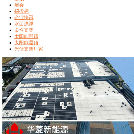
展会
招投标
企业快讯
水面漂浮
柔性支架
太阳能跟踪
太阳能屋顶
光伏支架厂家