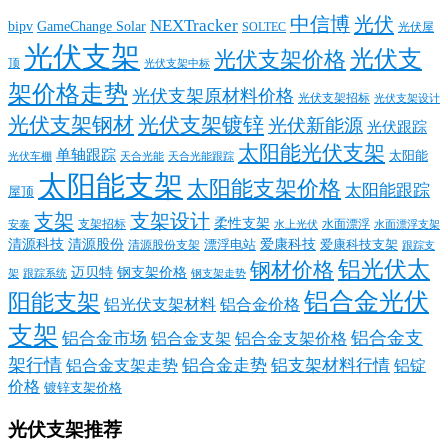
中信博
光伏
NEXTracker
bipv
GameChange Solar
SOLTEC
光伏屋
光伏支架
光伏支
光伏支架价格
顶
光伏支架中标
架价格走势
光伏支架原材料价格
光伏支架招标
光伏支架设计
光伏支架钢材
光伏支架镀锌
光伏新能源
光伏跟踪
太阳能光伏支架
单轴跟踪
太阳能
光伏车棚
天合光能
天合光能跟踪
太阳能支架
太阳能支架价格
太阳能跟踪
屋顶
支架
支架设计
柔性支架
支架招标
水面漂浮
安泰
水面漂浮支架
水上光伏
清源科技
爱康科技
清源股份
清源股份支架
漂浮电站
爱康科技支架
跟踪支
铝光伏太
钢材价格
迈贝特
钢支架价格
架
跟踪系统
钢支架走势
铝合金光伏
阳能支架
铝光伏支架材料
铝合金价格
支架
铝合金支
铝合金市场
铝合金支架
铝合金支架价格
架行情
铝合金走势
铝支架材料行情
铝合金支架走势
铝锭
价格
镀锌支架价格
光伏支架推荐