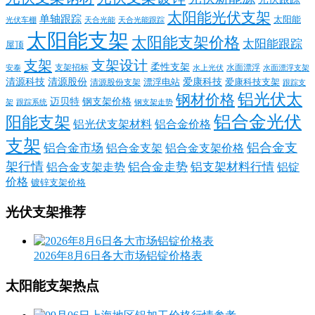
太阳能光伏支架
单轴跟踪
太阳能
光伏车棚
天合光能
天合光能跟踪
太阳能支架
太阳能支架价格
太阳能跟踪
屋顶
支架
支架设计
柔性支架
支架招标
水面漂浮
安泰
水面漂浮支架
水上光伏
清源科技
爱康科技
清源股份
清源股份支架
漂浮电站
爱康科技支架
跟踪支
铝光伏太
钢材价格
迈贝特
钢支架价格
架
跟踪系统
钢支架走势
铝合金光伏
阳能支架
铝光伏支架材料
铝合金价格
支架
铝合金支
铝合金市场
铝合金支架
铝合金支架价格
架行情
铝合金走势
铝支架材料行情
铝合金支架走势
铝锭
价格
镀锌支架价格
光伏支架推荐
2026年8月6日各大市场铝锭价格表
太阳能支架热点