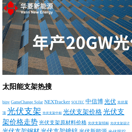
太阳能支架热搜
中信博
光伏
NEXTracker
bipv
GameChange Solar
SOLTEC
光伏屋
光伏支架
光伏支
光伏支架价格
顶
光伏支架中标
架价格走势
光伏支架原材料价格
光伏支架招标
光伏支架设计
光伏支架钢材
光伏支架镀锌
光伏新能源
光伏跟踪