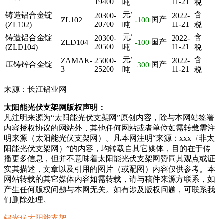
19400
11-21
吨
税
元/
含
铸造铝合金锭
20300-
2022-
国产
ZL102
-100
20700
11-21
(ZL102)
吨
税
元/
含
铸造铝合金锭
20300-
2022-
国产
ZLD104
-100
20500
11-21
(ZLD104)
吨
税
元/
含
ZAMAK-
25000-
2022-
压铸锌合金锭
国产
-300
3
25200
11-21
吨
税
来源：长江铝业网
太阳能光伏支架网版权声明：
凡注明来源为“太阳能光伏支架网”原创内容，除与本网站签署
内容授权协议的网站外，其他任何网站或者单位如需转载需注
明来源（太阳能光伏支架网）。凡本网注明“来源：xxx（非太
阳能光伏支架网）”的内容，均转载自其它媒体，目的在于传
播更多信息，但并不意味着太阳能光伏支架网赞同其观点或证
实其描述，文章以及引用的图片（或配图）内容仅供参考。本
网站转载的其它媒体内容如需转载，请与稿件来源方联系，如
产生任何版权问题与本网无关。如有涉及版权问题，可联系我
们删除处理。
铝光伏太阳能支架