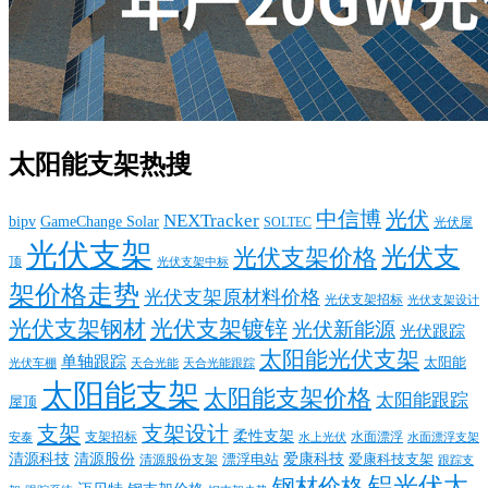
太阳能支架热搜
中信博
光伏
NEXTracker
bipv
GameChange Solar
SOLTEC
光伏屋
光伏支架
光伏支
光伏支架价格
顶
光伏支架中标
架价格走势
光伏支架原材料价格
光伏支架招标
光伏支架设计
光伏支架钢材
光伏支架镀锌
光伏新能源
光伏跟踪
太阳能光伏支架
单轴跟踪
太阳能
光伏车棚
天合光能
天合光能跟踪
太阳能支架
太阳能支架价格
太阳能跟踪
屋顶
支架
支架设计
柔性支架
支架招标
水面漂浮
安泰
水面漂浮支架
水上光伏
清源科技
爱康科技
清源股份
清源股份支架
漂浮电站
爱康科技支架
跟踪支
铝光伏太
钢材价格