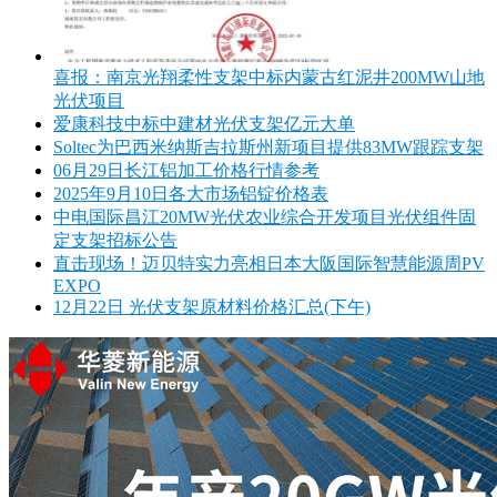
喜报：南京光翔柔性支架中标内蒙古红泥井200MW山地
光伏项目
爱康科技中标中建材光伏支架亿元大单
Soltec为巴西米纳斯吉拉斯州新项目提供83MW跟踪支架
06月29日长江铝加工价格行情参考
2025年9月10日各大市场铝锭价格表
中电国际昌江20MW光伏农业综合开发项目光伏组件固
定支架招标公告
直击现场！迈贝特实力亮相日本大阪国际智慧能源周PV
EXPO
12月22日 光伏支架原材料价格汇总(下午)