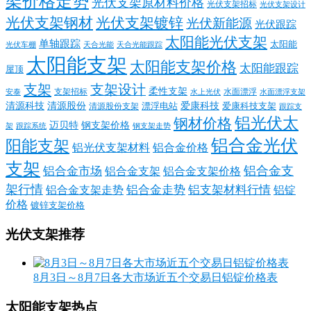
架价格走势
光伏支架原材料价格
光伏支架招标
光伏支架设计
光伏支架钢材
光伏支架镀锌
光伏新能源
光伏跟踪
太阳能光伏支架
单轴跟踪
太阳能
光伏车棚
天合光能
天合光能跟踪
太阳能支架
太阳能支架价格
太阳能跟踪
屋顶
支架
支架设计
柔性支架
支架招标
水面漂浮
安泰
水面漂浮支架
水上光伏
清源科技
爱康科技
清源股份
清源股份支架
漂浮电站
爱康科技支架
跟踪支
铝光伏太
钢材价格
迈贝特
钢支架价格
架
跟踪系统
钢支架走势
铝合金光伏
阳能支架
铝光伏支架材料
铝合金价格
支架
铝合金支
铝合金市场
铝合金支架
铝合金支架价格
架行情
铝合金走势
铝支架材料行情
铝合金支架走势
铝锭
价格
镀锌支架价格
光伏支架推荐
8月3日～8月7日各大市场近五个交易日铝锭价格表
太阳能支架热点