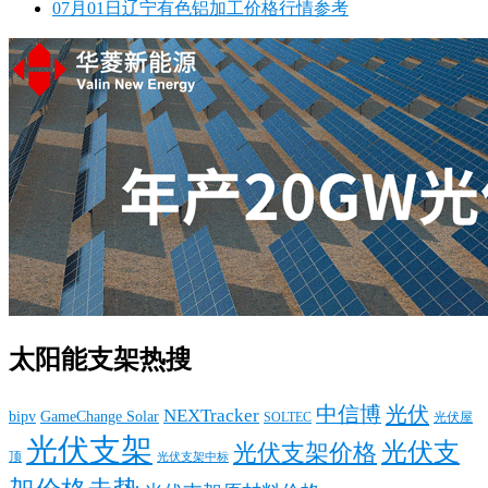
07月01日辽宁有色铝加工价格行情参考
太阳能支架热搜
中信博
光伏
NEXTracker
bipv
GameChange Solar
SOLTEC
光伏屋
光伏支架
光伏支
光伏支架价格
顶
光伏支架中标